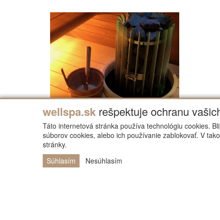
wellspa.sk
rešpektuje ochranu vašic
Táto internetová stránka používa technológiu cookies. Bl
súborov cookies, alebo ich používanie zablokovať. V tak
stránky.
Súhlasím
Nesúhlasím
Opýtajte sa
Vaše meno a priezvisko
*