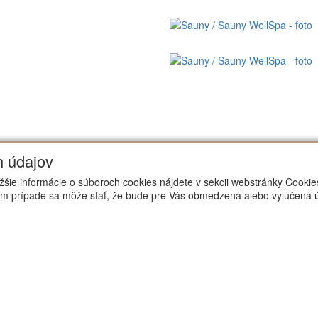
h údajov
ižšie informácie o súboroch cookies nájdete v sekcii webstránky
Cookie
om prípade sa môže stať, že bude pre Vás obmedzená alebo vylúčená úp
Office/C
Radi Vás privít
Košiciach, kde 