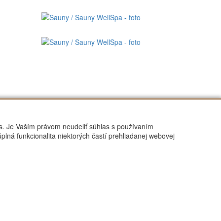
s
. Je Vaším právom neudeliť súhlas s používaním
lná funkcionalita niektorých častí prehliadanej webovej
entrálny sklad/Výroba
ame v našej výrobnej hale na Popradskej 58
môžete nahliadnuť do procesu výroby.